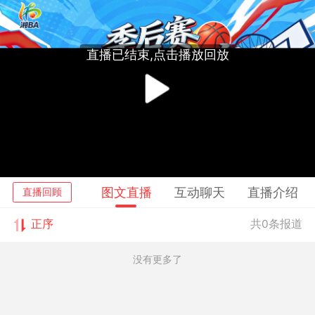
直播已结束,点击播放回放
播
放
视
图文直播
互动聊天
直播介绍
直播回顾
频
正序
共0条报道
没有更多了