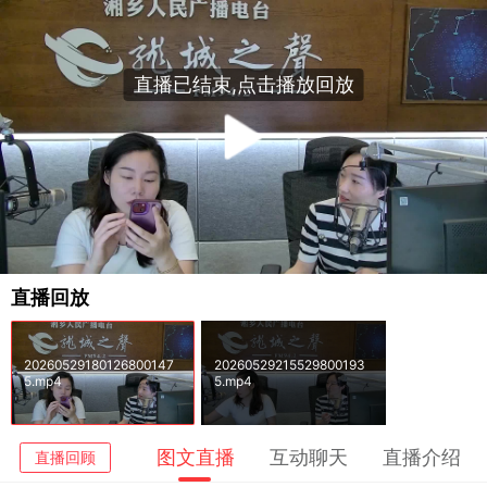
直播已结束,点击播放回放
播
放
视
直播回放
频
20260529180126800147
20260529215529800193
5.mp4
5.mp4
图文直播
互动聊天
直播介绍
直播回顾