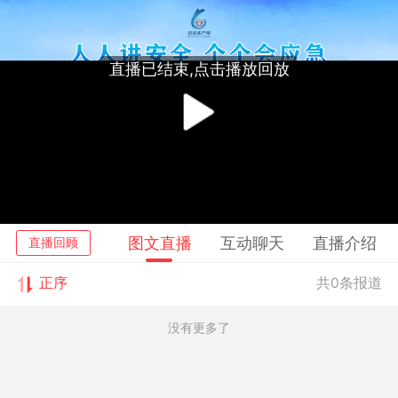
直播已结束,点击播放回放
播
放
视
图文直播
互动聊天
直播介绍
直播回顾
频
正序
共0条报道
没有更多了